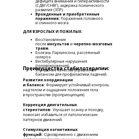
дефицита внимания и гиперактивности
(СДВГ/СНВГ), задержка психического
развития (ЗПР).
Врожденные и приобретенные
поражения:
Поражения головного
и спинного мозга.
ДЛЯ ВЗРОСЛЫХ И ПОЖИЛЫХ:
Восстановление
после
инсультов
и
черепно-мозговых
травм
.
Болезнь Паркинсона, рассеянный
склероз.
Вестибулярные нарушения
(головокружения).
Преимущества стабилотерапии:
Улучшение качества управления
балансом для профилактики падений.
Развитие координации
и баланса:
Формирует устойчивый контроль
над телом и ощущение положения тела
в пространстве (проприоцепция).
Коррекция двигательных
стереотипов:
Улучшает осанку и походку,
помогает избавиться от патологических
паттернов движений.
Стимуляция когнитивных
функций:
Одновременно с движением