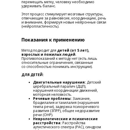
перемещать метку, человеку необходимо
удерживать баланс.
Этот процесс стимулирует мозговые структуры,
отвечающие за равновесие, координацию, речь
и внимание, формируя новые нейронные связи
(нейропластичность).
Показания к применению
Метод подходит для
детей (от 5 лет),
взрослых и пожилых людей
.
Противопоказаний к методу нет (есть лишь
относительные ограничения, связанные
со способностью понимать инструкции).
ДЛЯ ДЕТЕЙ:
Двигательные нарушения:
Детский
церебральный паралич (ДЦП),
нарушения координации движений,
моторная неловкость.
Речевые проблемы:
Заикание,
брадилалия и тахилалия (нарушения
темпа речи), задержка психоречевого
развития (ЗПРР), общее недоразвитие
речи (ОНР).
Неврологические и психические
расстройства:
Расстройства
аутистического спектра (РАС), синдром