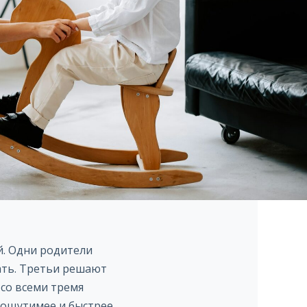
й. Одни родители
чать. Третьи решают
со всеми тремя
 ощутимее и быстрее