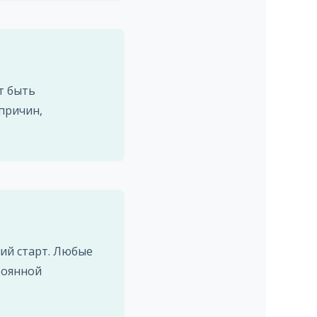
т быть
причин,
ий старт. Любые
тоянной