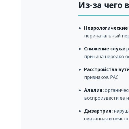
Из-за чего
Неврологические
перинатальный пер
Снижение слуха:
р
причина нередко о
Расстройства аут
признаков РАС.
Алалия:
органичес
воспроизвести ее н
Дизартрия:
наруше
смазанная и нечетк