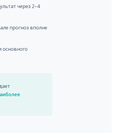
льтат через 2–4
чале прогноз вполне
и основного
дает
наиболее