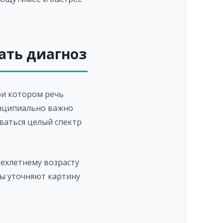
мать диагноз
при котором речь
инципиально важно
ваться целый спектр
трехлетнему возрасту
ты уточняют картину