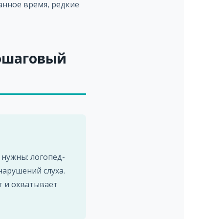
анное время, редкие
пошаговый
 нужны: логопед-
нарушений слуха.
т и охватывает