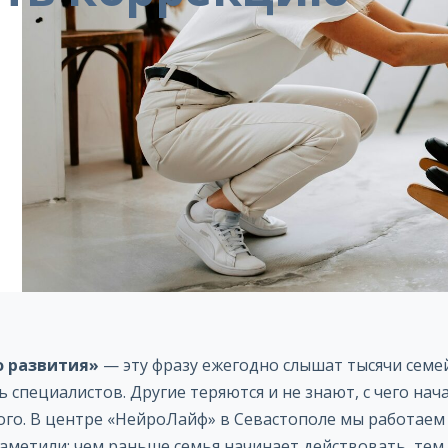
о развития»
— эту фразу ежегодно слышат тысячи семе
ь специалистов. Другие теряются и не знают, с чего на
го. В центре «НейроЛайф» в Севастополе мы работаем 
аметили: чем раньше семья начинает действовать, тем