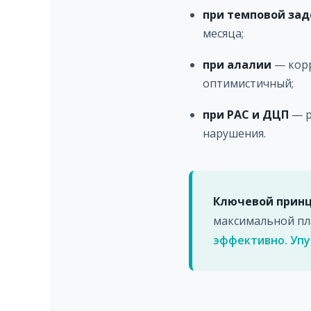
при темповой за
месяца;
при алалии
— корр
оптимистичный;
при РАС и ДЦП
— р
нарушения.
Ключевой принц
максимальной пл
эффективно. Упу